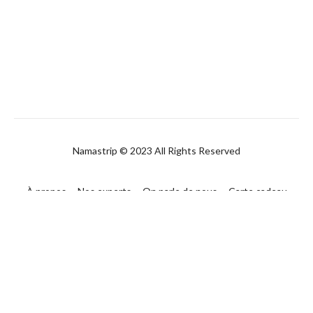
Namastrip © 2023 All Rights Reserved
À propos
Nos experts
On parle de nous
Carte cadeau
FAQ
Contact
CGUV
Politique de confidentialité