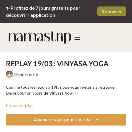
✨ Profitez de 7 jours gratuits pour
S'abonner
découvrir l'application
REPLAY 19/03 : VINYASA YOGA
Diane Freche
Comme tous les jeudis à 19h, nous vous invitons à retrouver
Diane pour un cours de Vinyasa flow. ✨
Le
Vinyasa Yoga
est un style de yoga dynamique où les postures
En savoir plus
s’enchaînent en synchronisation avec la respiration. Chaque
mouvement est lié à une inspiration ou une expiration, créant un
Abonnez-vous pour regarder
flux continu
. Il offre un bon équilibre entre
renforcement
musculaire, souplesse et présence mentale
. Les séquences