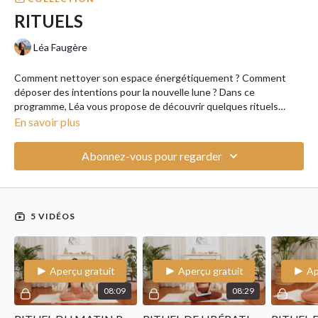
RITUELS
Léa Faugère
Comment nettoyer son espace énergétiquement ? Comment
déposer des intentions pour la nouvelle lune ? Dans ce
programme, Léa vous propose de découvrir quelques rituels
simples et efficaces pour amener un peu de spiritualité dans
En savoir plus
votre vie.
Abonnez-vous pour regarder
5 VIDÉOS
Aperçu gratuit
Aperçu gratuit
Ap
08:09
08:29