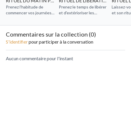
RITUEL DU MATIN POUR BIEN COMMENCER LA JOURNÉE
RITUEL DE LIBÉRATION
Prenez l'habitude de
Prenez le temps de libérer
Laissez-vo
commencer vos journées
et d'extérioriser les
et son ritu
sereinement et avec
différents éléments
retrouver 
énergie grâce à Léa et son
pouvant impacter votre
afin de te
rituel de matin.
quotidien grâce à ce rituel
journées p
Commentaires sur la collection (
0
)
libérateur.
S'identifier
pour participer à la conversation
Aucun commentaire pour l'instant