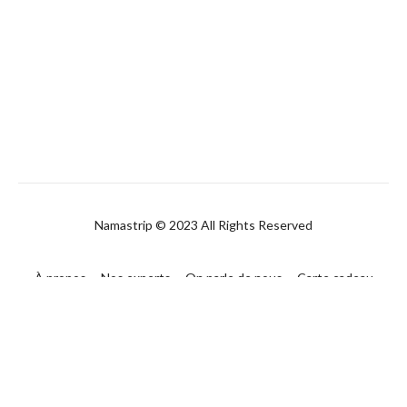
Namastrip © 2023 All Rights Reserved
À propos
Nos experts
On parle de nous
Carte cadeau
FAQ
Contact
CGUV
Politique de confidentialité