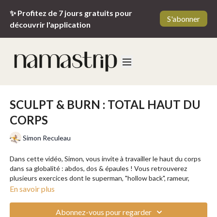
✨ Profitez de 7 jours gratuits pour
S'abonner
découvrir l'application
SCULPT & BURN : TOTAL HAUT DU
CORPS
Simon Reculeau
Dans cette vidéo, Simon, vous invite à travailler le haut du corps
dans sa globalité : abdos, dos & épaules ! Vous retrouverez
plusieurs exercices dont le superman, "hollow back", rameur,
oiseau, gainage chenille et des élévations latérales. Le corps va
En savoir plus
trembler et transpirer, pour vous aider à vous renforcer et vous
dépenser !
Abonnez-vous pour regarder