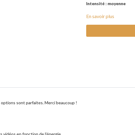
Intensité : moyenne
Matériel : bouteille d'ea
En savoir plus
Conseil : n'hésitez pas 
t options sont parfaites. Merci beaucoup !
s vidéos en fonction de l'énergie