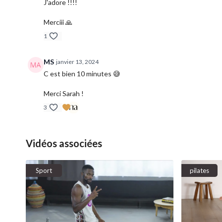
J'adore !!!!
Merciii 🙏
1
MS
janvier 13, 2024
C est bien 10 minutes 😅
Merci Sarah !
3
Vidéos associées
Sport
pilates