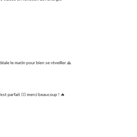
éale le matin pour bien se réveiller 🙏
st parfait 👌🏻 merci beaucoup ! 🔥