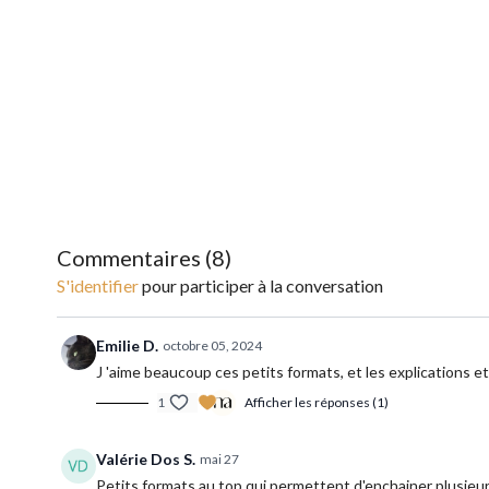
Commentaires (
8
)
S'identifier
pour participer à la conversation
Emilie D.
octobre 05, 2024
J 'aime beaucoup ces petits formats, et les explications e
1
Afficher les réponses (1)
Valérie Dos S.
mai 27
Petits formats au top qui permettent d'enchainer plusieur