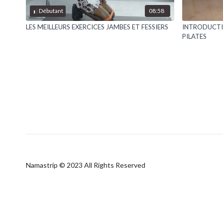
08:58
Débutant
LES MEILLEURS EXERCICES JAMBES ET FESSIERS
INTRODUCTI
PILATES
Namastrip © 2023 All Rights Reserved
À propos
Nos experts
On parle de nous
Carte cadeau