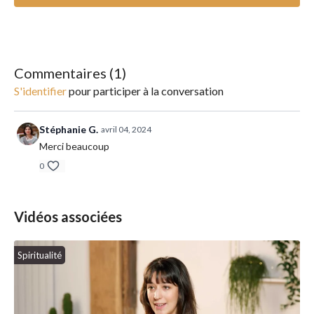
______________________
Matériel : un papier et un stylo
Commentaires (
1
)
Conseil : n'hésitez pas à prendre des notes.
S'identifier
pour participer à la conversation
Stéphanie G.
avril 04, 2024
Merci beaucoup
0
Vidéos associées
Spiritualité