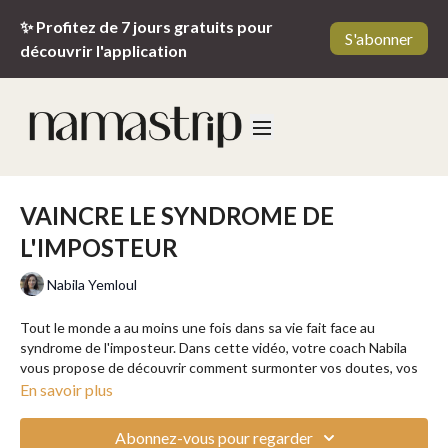
✨ Profitez de 7 jours gratuits pour
S'abonner
découvrir l'application
VAINCRE LE SYNDROME DE
L'IMPOSTEUR
Nabila Yemloul
Tout le monde a au moins une fois dans sa vie fait face au
syndrome de l'imposteur. Dans cette vidéo, votre coach Nabila
vous propose de découvrir comment surmonter vos doutes, vos
craintes et les pensées autodestructrices qui peuvent entraver
En savoir plus
votre succès. À ses côtés, apprenez à reconnaître et à embrasser
votre propre valeur, à cultiver la confiance en vous et à libérer
Abonnez-vous pour regarder
votre véritable potentiel !