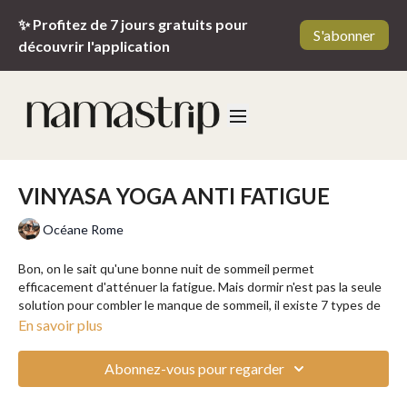
✨ Profitez de 7 jours gratuits pour
S'abonner
découvrir l'application
VINYASA YOGA ANTI FATIGUE
Océane Rome
Bon, on le sait qu'une bonne nuit de sommeil permet
efficacement d'atténuer la fatigue. Mais dormir n'est pas la seule
solution pour combler le manque de sommeil, il existe 7 types de
repos et le yoga en fait parti ! Guidé par la voix d'Océane,
En savoir plus
pratiquez cette séance de Vinyasa yoga spéciale anti-fatigue.
Abonnez-vous pour regarder
Le Vinyasa Yoga est considéré comme l'une des formes les plus
populaires du yoga. Sportive, fluide et dynamique, cette pratique