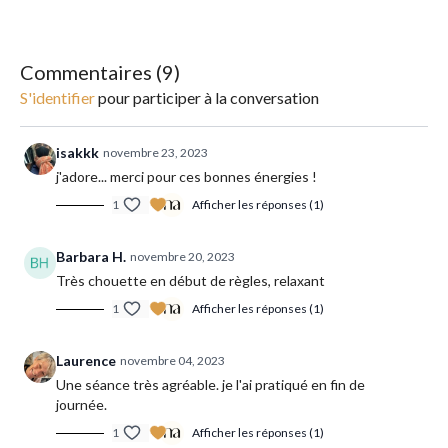
permet aussi bien de travailler le mental que la force physique.
Les postures sont associées à la respiration et s'enchaînent de
façon créative selon différentes séries, qui peuvent varier d'une
séance à l'autre (contrairement à l'Ashtanga Yoga).
Commentaires (
9
)
S'identifier
pour participer à la conversation
______________________
Type de yoga : vinyasa
isakkk
novembre 23, 2023
j'adore... merci pour ces bonnes énergies !
1
Afficher les réponses (1)
Intensité : douce
Matériel : un tapis, des blocs et des sangles si besoin.
Barbara H.
novembre 20, 2023
Très chouette en début de règles, relaxant
Conseil : n'hésitez pas à mettre votre playlist préférée en
fond.
1
Afficher les réponses (1)
Laurence
novembre 04, 2023
Une séance très agréable. je l'ai pratiqué en fin de
journée.
1
Afficher les réponses (1)