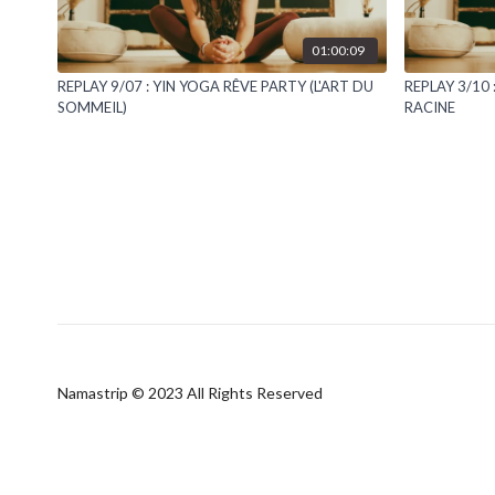
01:00:09
REPLAY 9/07 : YIN YOGA RÊVE PARTY (L'ART DU
REPLAY 3/10
SOMMEIL)
RACINE
Namastrip © 2023 All Rights Reserved
À propos
Nos experts
On parle de nous
Carte cadeau