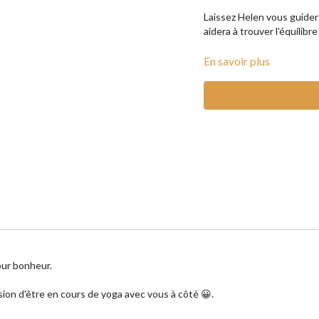
Laissez Helen vous guider
aidera à trouver l'équilibre
Replay disponible le lendem
En savoir plus
________________
Participer aux cours de y
✓ Observer une réelle pro
✓ Être accompagné par d
✓ Interagir avec une com
✓ Eh surtout, prendre soi
pur bonheur.
ession d'être en cours de yoga avec vous à côté 😀.