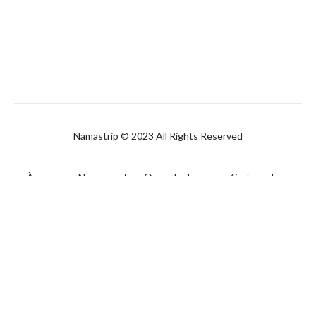
Namastrip © 2023 All Rights Reserved
À propos
Nos experts
On parle de nous
Carte cadeau
FAQ
Contact
CGUV
Politique de confidentialité