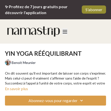
✨ Profitez de 7 jours gratuits pour
S'abonner
découvrir l'application
YIN YOGA RÉÉQUILIBRANT
Benoit Meunier
On dit souvent qu'il est important de laisser son corps s'exprimer.
Mais celui-ci peut-il vraiment s'affirmer sans l'aide de l'esprit ?
Succombez à l'appel à l'unité de votre corps, votre esprit et votre
cœur dans ce cours de Yin Yoga dispensé par Benoit.
En savoir plus
Le Yin Yoga est une pratique lente, douce et passive invitant au
Abonnez-vous pour regarder
lâcher-prise, basée sur la médecine traditionnelle chinoise.
Contrairement aux autres formes de yoga, l'objectif ici n'est pas la