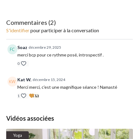
performance, mais l'approche contemplative du moment présent.
Se rencontrer et affronter ses émotions pour un relâchement en
profondeur, tel est l'objectif du Yin Yoga.
Commentaires (
2
)
______________________
S'identifier
pour participer à la conversation
Type de yoga : yin
Soaz
décembre 29, 2025
Intensité : douce
merci bcp pour ce rythme posé, introspectif .
0
Matériel : un tapis, un bolster ou un gros coussin et des blocs
si besoin
Kat W.
décembre 15, 2024
Conseil : n'hésitez pas à mettre votre playlist préférée en
Merci merci, c'est une magnifique séance ! Namasté
fond.
1
Vidéos associées
Yoga