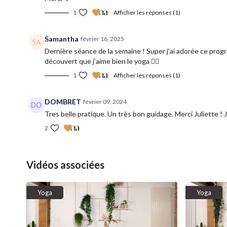
1
Afficher les réponses (1)
Samantha
février 16, 2025
Dernière séance de la semaine ! Super j’ai adorée ce program
découvert que j’aime bien le yoga 🧘‍♀️
1
Afficher les réponses (1)
DOMBRET
février 09, 2024
Tres belle pratique. Un très bon guidage. Merci Juliette ! J
2
Vidéos associées
Yoga
Yoga