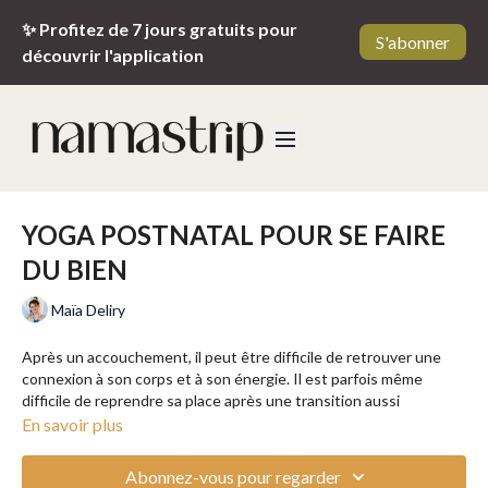
✨ Profitez de 7 jours gratuits pour
S'abonner
découvrir l'application
YOGA POSTNATAL POUR SE FAIRE
DU BIEN
Maïa Deliry
Après un accouchement, il peut être difficile de retrouver une
connexion à son corps et à son énergie. Il est parfois même
difficile de reprendre sa place après une transition aussi
importante que la naissance d'un enfant. Pourtant, en tant que
En savoir plus
jeune maman épuisée et surmenée, il est important de se
préserver et de s'allouer des moments rien qu'à soi. Accordez-
Abonnez-vous pour regarder
vous cette douce séance de yoga aux côtés de Maïa, une