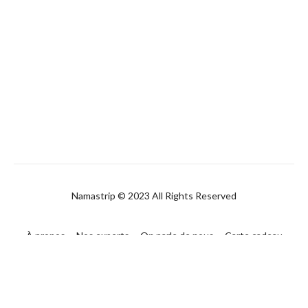
Namastrip © 2023 All Rights Reserved
À propos
Nos experts
On parle de nous
Carte cadeau
FAQ
Contact
CGUV
Politique de confidentialité