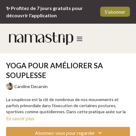
✨ Profitez de 7 jours gratuits pour
S'abonner
découvrir l'application
YOGA POUR AMÉLIORER SA
SOUPLESSE
Caroline Decarsin
La souplesse est la clé de nombreux de nos mouvements et
parfois primordiale dans l'éxecution de certaines postures,
sportives comme quotidiennes. Dans cette pratique axée sur la
souplesse, laissez vous guider par Caroline en douceur et gagnez
En savoir plus
ainsi en amplitude.
Abonnez-vous pour regarder
Le Vinyasa Yoga est considéré comme l'une des formes les plus