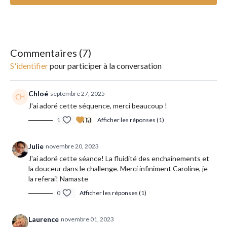
populaires du yoga. Sportive, fluide et dynamique, cette pratique
permet aussi bien de travailler le mental que la force physique.
Les postures sont associées à la respiration et s'enchaînent de
façon créative selon différentes séries, qui peuvent varier d'une
séance à l'autre (contrairement à l'Ashtanga Yoga).
Commentaires (
7
)
S'identifier
pour participer à la conversation
______________________
Type de yoga : vinyasa
Chloé
septembre 27, 2025
J'ai adoré cette séquence, merci beaucoup !
Intensité : moyenne
1
Afficher les réponses (1)
Matériel : un tapis et des blocs
Julie
novembre 20, 2023
Conseil : n'hésitez pas à mettre votre playlist préférée en
J'ai adoré cette séance! La fluidité des enchaînements et
fond.
la douceur dans le challenge. Merci infiniment Caroline, je
la referai! Namaste
0
Afficher les réponses (1)
Laurence
novembre 01, 2023