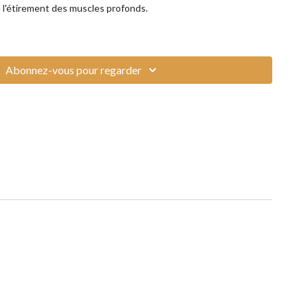
à l'étirement des muscles profonds.
Abonnez-vous pour regarder
olster ou un gros coussin et des blocs si besoin
 mettre votre playlist préférée en fond.