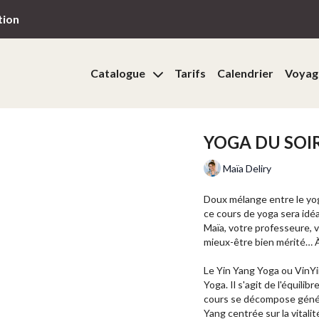
tion
Catalogue
Tarifs
Calendrier
Voyag
YOGA DU SOI
Maïa Deliry
Doux mélange entre le yog
ce cours de yoga sera idéa
Maïa, votre professeure,
mieux-être bien mérité… À
Le Yin Yang Yoga ou VinYin
Yoga. Il s'agit de l'équilibr
cours se décompose géné
Yang centrée sur la vitali