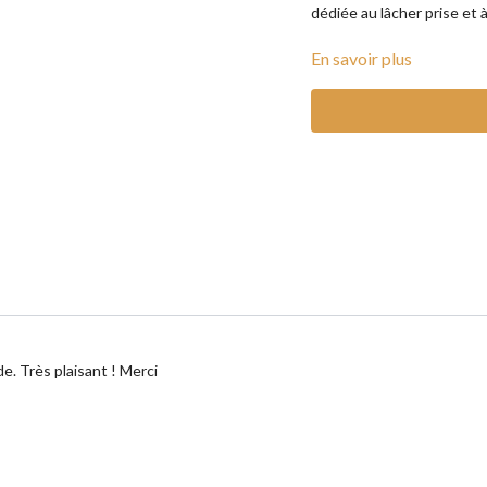
dédiée au lâcher prise et 
______________________
En savoir plus
Type de yoga : yin yang
Intensité : moyenne
Matériel : un tapis, un b
Conseil : n'hésitez pas à
. Très plaisant ! Merci