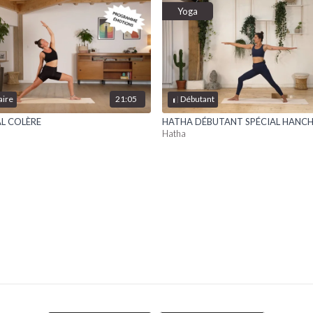
Yoga
21:05
aire
Débutant
L COLÈRE
HATHA DÉBUTANT SPÉCIAL HANCH
Hatha